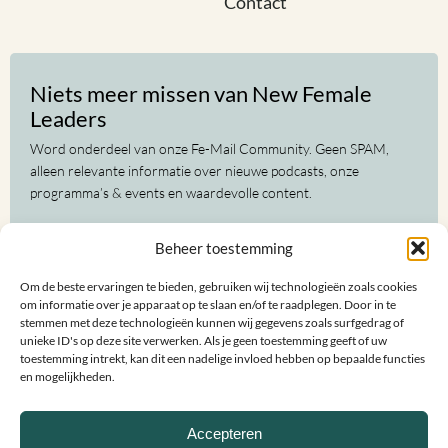
Contact
Niets meer missen van New Female
Leaders
Word onderdeel van onze Fe-Mail Community. Geen SPAM,
alleen relevante informatie over nieuwe podcasts, onze
programma’s & events en waardevolle content.
Voor-
Beheer toestemming
en
achternaam
Om de beste ervaringen te bieden, gebruiken wij technologieën zoals cookies
(Vereist)
E-
om informatie over je apparaat op te slaan en/of te raadplegen. Door in te
mailadres
stemmen met deze technologieën kunnen wij gegevens zoals surfgedrag of
unieke ID's op deze site verwerken. Als je geen toestemming geeft of uw
(Vereist)
toestemming intrekt, kan dit een nadelige invloed hebben op bepaalde functies
en mogelijkheden.
Accepteren