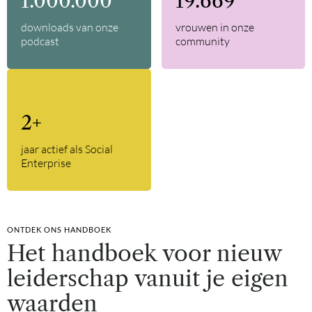
1.000.000
33.109
downloads van onze
vrouwen in onze
podcast
community
4
+
jaar actief als Social
Enterprise
ONTDEK ONS HANDBOEK
Het handboek voor nieuw
leiderschap vanuit je eigen
waarden