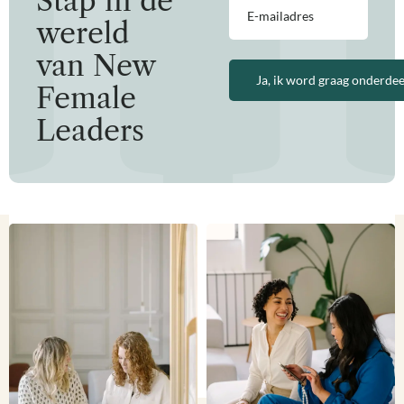
Stap in de
mailadres
wereld
(Vereist)
van New
Female
Leaders