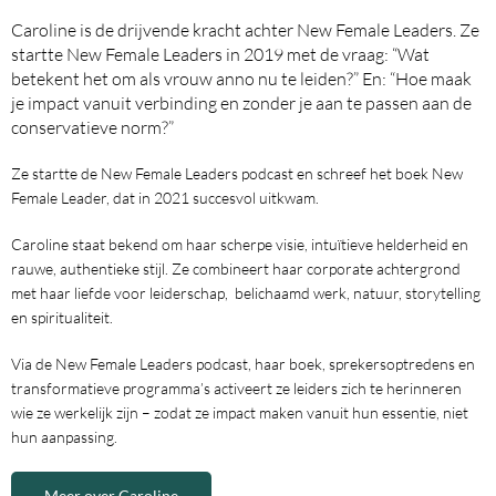
Caroline is de drijvende kracht achter New Female Leaders. Ze
startte New Female Leaders in 2019 met de vraag: “Wat
betekent het om als vrouw anno nu te leiden?”
En: “Hoe maak
je impact vanuit verbinding en zonder je aan te passen aan de
conservatieve norm?”
Ze startte de New Female Leaders podcast en schreef het boek New
Female Leader, dat in 2021 succesvol uitkwam.
Caroline staat bekend om haar scherpe visie, intuïtieve helderheid en
rauwe, authentieke stijl. Ze combineert haar corporate achtergrond
met haar liefde voor leiderschap, belichaamd werk, natuur, storytelling
en spiritualiteit.
Via de New Female Leaders podcast, haar boek, sprekersoptredens en
transformatieve programma’s activeert ze leiders zich te herinneren
wie ze werkelijk zijn – zodat ze impact maken vanuit hun essentie, niet
hun aanpassing.
Meer over Caroline