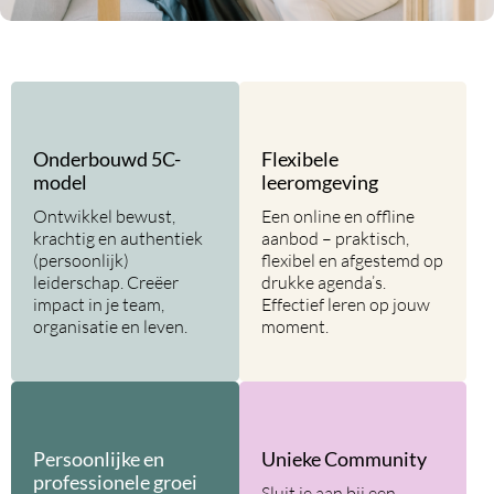
Onderbouwd 5C-
Flexibele
model
leeromgeving
Ontwikkel bewust,
Een online en offline
krachtig en authentiek
aanbod – praktisch,
(persoonlijk)
flexibel en afgestemd op
leiderschap. Creëer
drukke agenda’s.
impact in je team,
Effectief leren op jouw
organisatie en leven.
moment.
Persoonlijke en
Unieke Community
professionele groei
Sluit je aan bij een