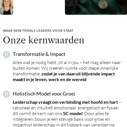
WAAR NEW FEMALE LEADERS VOOR STAAT
Onze kernwaarden
Transformatie & Impact
Alles wat je nodig hebt, zit al in jou – het mag alleen naar
buiten komen. Wij creëren ruimte voor diepe innerlijke
transformatie,
zodat je van daaruit blijvende impact
maakt in je leven, werk en de wereld
.
Holistisch Model voor Groei
Leiderschap vraagt om verbinding met hoofd en hart
–
rationeel én intuïtief, emotioneel, energetisch en fysiek:
dit vormt de kern van ons
5C-model
. Door alles te
integreren, bouw je een stevige basis voor groei en
impactvol leiderschap in dit tijdperk van verandering.