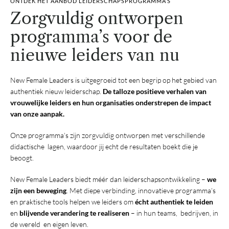
ONTDEK HET AANBOD LEIDERSCHAPSPROGRAMMA’S
Zorgvuldig ontworpen
programma’s voor de
nieuwe leiders van nu
New Female Leaders is uitgegroeid tot een begrip op het gebied van
authentiek nieuw leiderschap.
De talloze positieve verhalen van
vrouwelijke leiders en hun organisaties onderstrepen de impact
van onze aanpak.
Onze programma’s zijn zorgvuldig ontworpen met verschillende
didactische lagen, waardoor jij echt de resultaten boekt die je
beoogt.
New Female Leaders biedt méér dan leiderschapsontwikkeling –
we
zijn een beweging
. Met diepe verbinding, innovatieve programma’s
en praktische tools helpen we leiders om
écht authentiek te leiden
en
blijvende verandering te realiseren
– in hun teams, bedrijven, in
de wereld en eigen leven.