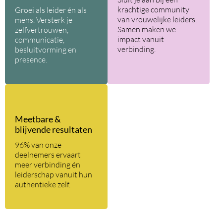
krachtige community
Groei als leider én als
van vrouwelijke leiders.
mens. Versterk je
Samen maken we
zelfvertrouwen,
impact vanuit
communicatie,
verbinding.
besluitvorming en
presence.
Meetbare &
blijvende resultaten
96% van onze
deelnemers ervaart
meer verbinding én
leiderschap vanuit hun
authentieke zelf.